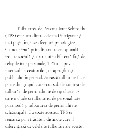
	Tulburarea de Personalitate Schizoida 
(TPS) este una dintre cele mai intrigante și 
mai puțin înțelese afecțiuni psihologice. 
Caracterizată prin distanțare emoțională, 
izolare socială și aparentă indiferență față de 
relațiile interpersonale, TPS a captivat 
interesul cercetătorilor, terapeuților și 
publicului în general. Această tulburare face 
parte din grupul cunoscut sub denumirea de 
tulburări de personalitate de tip cluster A, 
care include și tulburarea de personalitate 
paranoidă și tulburarea de personalitate 
schizotipală. Cu toate acestea, TPS se 
remarcă prin trăsături distincte care îl 
diferențiază de celelalte tulburări ale acestui 