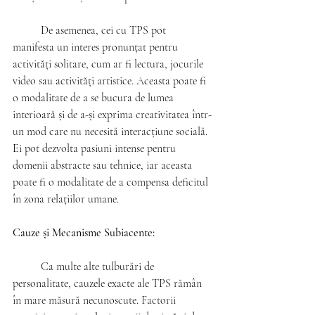
	De asemenea, cei cu TPS pot 
manifesta un interes pronunțat pentru 
activități solitare, cum ar fi lectura, jocurile 
video sau activități artistice. Aceasta poate fi 
o modalitate de a se bucura de lumea 
interioară și de a-și exprima creativitatea într-
un mod care nu necesită interacțiune socială. 
Ei pot dezvolta pasiuni intense pentru 
domenii abstracte sau tehnice, iar aceasta 
poate fi o modalitate de a compensa deficitul 
în zona relațiilor umane.
Cauze și Mecanisme Subiacente:
	Ca multe alte tulburări de 
personalitate, cauzele exacte ale TPS rămân 
în mare măsură necunoscute. Factorii 