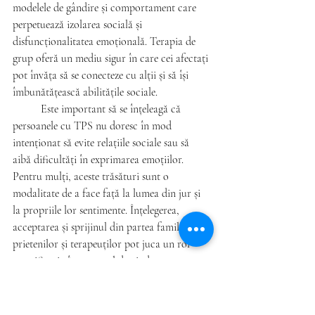
modelele de gândire și comportament care 
perpetuează izolarea socială și 
disfuncționalitatea emoțională. Terapia de 
grup oferă un mediu sigur în care cei afectați 
pot învăța să se conecteze cu alții și să își 
îmbunătățească abilitățile sociale.
	Este important să se înțeleagă că 
persoanele cu TPS nu doresc în mod 
intenționat să evite relațiile sociale sau să 
aibă dificultăți în exprimarea emoțiilor. 
Pentru mulți, aceste trăsături sunt o 
modalitate de a face față la lumea din jur și 
la propriile lor sentimente. Înțelegerea, 
acceptarea și sprijinul din partea familiei, 
prietenilor și terapeuților pot juca un rol 
semnificativ în procesul de vindecare.
Tulburarea de Personalitate Schizoidă 