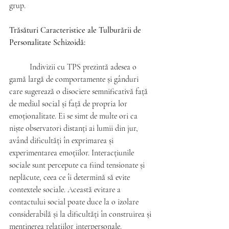
grup.
Trăsături Caracteristice ale Tulburării de 
Personalitate Schizoidă:
	Indivizii cu TPS prezintă adesea o 
gamă largă de comportamente și gânduri 
care sugerează o disociere semnificativă față 
de mediul social și față de propria lor 
emoționalitate. Ei se simt de multe ori ca 
niște observatori distanți ai lumii din jur, 
având dificultăți în exprimarea și 
experimentarea emoțiilor. Interacțiunile 
sociale sunt percepute ca fiind tensionate și 
neplăcute, ceea ce îi determină să evite 
contextele sociale. Această evitare a 
contactului social poate duce la o izolare 
considerabilă și la dificultăți în construirea și 
menținerea relațiilor interpersonale.