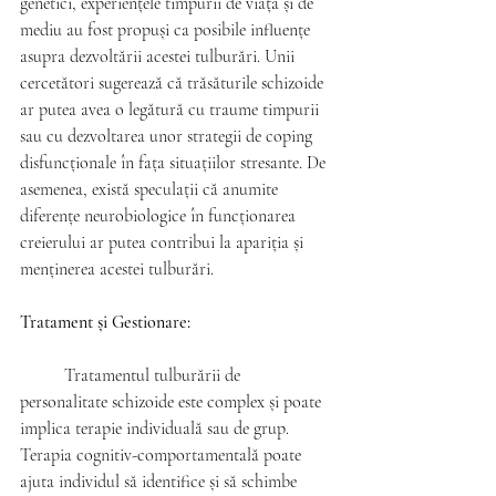
genetici, experiențele timpurii de viață și de 
mediu au fost propuși ca posibile influențe 
asupra dezvoltării acestei tulburări. Unii 
cercetători sugerează că trăsăturile schizoide 
ar putea avea o legătură cu traume timpurii 
sau cu dezvoltarea unor strategii de coping 
disfuncționale în fața situațiilor stresante. De 
asemenea, există speculații că anumite 
diferențe neurobiologice în funcționarea 
creierului ar putea contribui la apariția și 
menținerea acestei tulburări.
Tratament și Gestionare:
	Tratamentul tulburării de 
personalitate schizoide este complex și poate 
implica terapie individuală sau de grup. 
Terapia cognitiv-comportamentală poate 
ajuta individul să identifice și să schimbe 