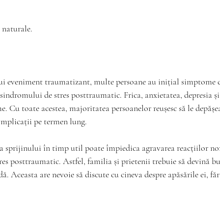
e naturale.
i eveniment traumatizant, multe persoane au inițial simptome ca
l sindromului de stres posttraumatic. Frica, anxietatea, depresia și
e. Cu toate acestea, majoritatea persoanelor reușesc să le depășea
omplicații pe termen lung. 
a sprijinului în timp util poate împiedica agravarea reacțiilor nor
es posttraumatic. Astfel, familia și prietenii trebuie să devină bu
ă. Aceasta are nevoie să discute cu cineva despre apăsările ei, fără