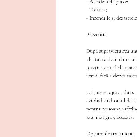
- Accidentele grave;
- Tortura;
- Incendiile și dezastrel
Prevenție
După supraviețuirea unu
alcătui tabloul clinic a
reacții normale la traum
urmă, fără a dezvolta c
Obținerea ajutorului și 
evitând sindromul de str
pentru persoana suferind
sau, mai grav, acuzată. 
Opțiuni de tratament