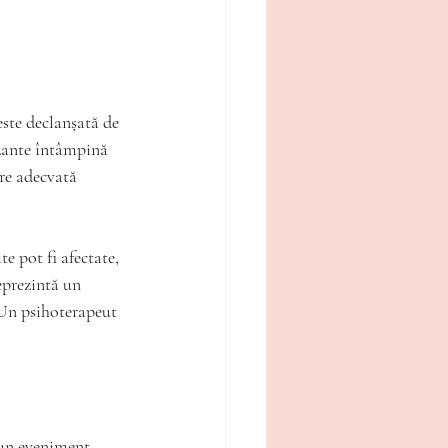
este declanșată de 
zante întâmpină 
ire adecvată 
e pot fi afectate, 
eprezintă un 
 Un psihoterapeut 
 un eveniment 