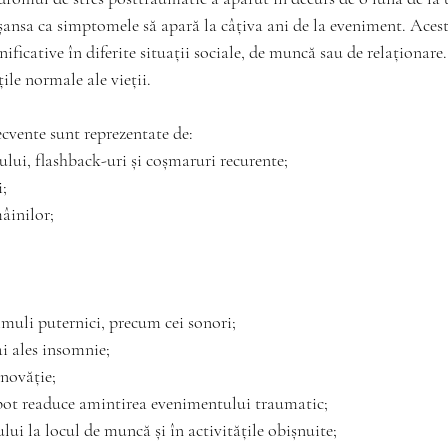
i șansa ca simptomele să apară la câțiva ani de la eveniment. Ace
icative în diferite situații sociale, de muncă sau de relaționare
țile normale ale vieții.
cvente sunt reprezentate de:
ului, flashback-uri și coșmaruri recurente;
i;
mâinilor;
timuli puternici, precum cei sonori;
i ales insomnie;
inovăție;
e pot readuce amintirea evenimentului traumatic;
i la locul de muncă și în activitățile obișnuite;