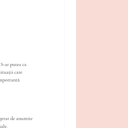
 S-ar putea ca 
ituații care 
importantă 
gerat de anumite 
ale.