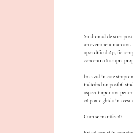
Sindromul de stres postt
un eveniment marcant. 
apoi dificultăți, fie tem
concentrată asupra prop
În cazul în care simptome
indicând un posibil sin
aspect important pentru
vă poate ghida în acest
Cum se manifestă?
Există cazuri în care si