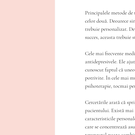
Principalele metode de 
celor două. Deoarece si
trebuie personalizat. De
succes, aceasta trebuie 
Cele mai frecvente medi
antidepresivele. Ele aju
cunoscut faptul că uneor
potrivite. În cele mai 
psihoterapie, tocmai pen
Cercetările arată că spr
pacientului. Există mai 
caracteristicile persona
care se concentrează asu
terapeutul poate combina