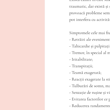
traumatic, dar există ș
provoacă probleme semnif
pot interfera cu activită
Simptomele cele mai fre
- Retrăiri ale eveniment
- Tahicardie și palpitați
- Tremor, în special al 
- Iritabilitate;
- Transpirații;
- Teamă exagerată;
- Reacții exagerate la s
- Tulburări de somn, ma
- Senzație de rușine și v
- Evitarea factorilor c
- Reducerea randamentulu