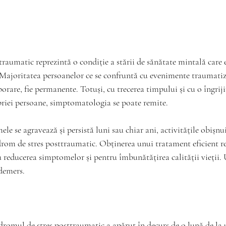
raumatic reprezintă o condiție a stării de sănătate mintală care 
Majoritatea persoanelor ce se confruntă cu evenimente traumati
porare, fie permanente. Totuși, cu trecerea timpului și cu o îngrij
riei persoane, simptomatologia se poate remite.
le se agravează și persistă luni sau chiar ani, activitățile obișnuit
drom de stres posttraumatic. Obținerea unui tratament eficient r
 reducerea simptomelor și pentru îmbunătățirea calității vieții.
 demers.
ndromul de stres posttraumatic a apărut în decurs de o lună de la