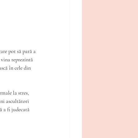
re pot să pară a 
 vina reprezintă 
scă în cele din 
male la stres, 
ni ascultători 
 a fi judecată 