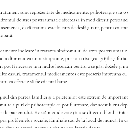
tratament sunt reprezentate de medicamente, psihoterapie sau o 
ndromul de stres posttraumatic afectează în mod diferit persoane
 asemenea, dacă trauma este în curs de desfășurare, pentru ca tra
stopată.
camente indicate în tratarea sindromului de stres posttraumatic 
ta la diminuarea unor simptome, precum tristețea, grijile și furia.
i pot fi necesare mai multe încercări pentru a se găsi dozele și 
multe cazuri, tratamentul medicamentos este prescris împreuna cu 
tru ca efectele să fie cât mai bune. 
ijinul din partea familiei și a prietenilor este extrem de important
multe tipuri de psihoterapie ce pot fi urmate, dar acest lucru dep
le ale pacientului. Există metode care țintesc direct tabloul clini
pra problemelor sociale, familiale sau de la locul de muncă. În ca
 diferite terapii pentru a obține rezultatele dorite.