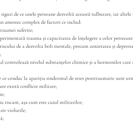
 siguri de ce unele persoane dezvoltă această tulburare, iar altele
un amestec complex de factori ce includ:
traumei suferite;
experimentată trauma și capacitatea de înțelegere a celor petrecute
riscului de a dezvolta boli mentale, precum anxietatea și depresia
;
ul controlează nivelul substanțelor chimice și a hormonilor care 
e ce conduc la apariția sindromul de stres posttraumatic sunt ur
re există conflicte militare;
ie;
 riscant, așa cum este cazul militarilor;
siv violurile;
ă;