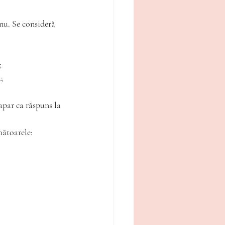
 nu. Se consideră 
;
;
apar ca răspuns la 
mătoarele: