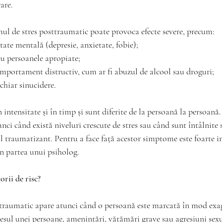
are.
mul de stres posttraumatic poate provoca efecte severe, precum:
ate mentală (depresie, anxietate, fobie);
 cu persoanele apropiate;
portament distructiv, cum ar fi abuzul de alcool sau droguri;
chiar sinucidere.
intensitate și în timp și sunt diferite de la persoană la persoană.
ci când există niveluri crescute de stres sau când sunt întâlnite s
 traumatizant. Pentru a face față acestor simptome este foarte 
in partea unui psiholog. 
orii de risc?
traumatic apare atunci când o persoană este marcată în mod exa
sul unei persoane, amenințări, vătămări grave sau agresiuni sexu