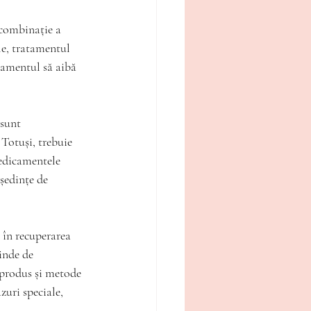
combinație a 
le, tratamentul 
tamentul să aibă 
sunt 
 Totuși, trebuie 
medicamentele 
ședințe de 
 în recuperarea 
inde de 
c produs și metode 
zuri speciale, 