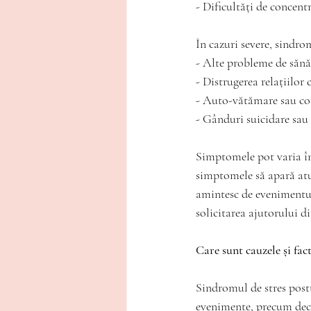
- Dificultăți de concentr
În cazuri severe, sindro
- Alte probleme de sănăt
- Distrugerea relațiilor
- Auto-vătămare sau com
- Gânduri suicidare sau 
Simptomele pot varia în 
simptomele să apară atun
amintesc de evenimentul
solicitarea ajutorului d
Care sunt cauzele și fact
Sindromul de stres post
evenimente, precum dece