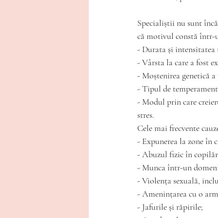
Specialiștii nu sunt încă
că motivul constă într-
- Durata și intensitatea 
- Vârsta la care a fost 
- Moștenirea genetică a 
- Tipul de temperament
- Modul prin care creier
stres.
Cele mai frecvente cauz
- Expunerea la zone în ca
- Abuzul fizic în copilăr
- Munca într-un domeniu
- Violența sexuală, inclu
- Amenințarea cu o arm
- Jafurile și răpirile;