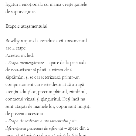
legătură emoțională cu mama crește șansele 
de supraviețuire.
Etapele atașamentului
Bowlby a ajuns la concluzia că atașamentul 
are 4 etape. 
Acestea includ:
- 
Etapa premergătoare
 – apare de la perioada 
de nou-născut și până la vârsta de 6 
săptămâni și se caracterizează printr-un 
comportament care este destinat să atragă 
atenția adulților, precum plânsul, zâmbitul, 
contactul vizual și gânguritul. Deși încă nu 
sunt atașați de mamele lor, copiii sunt liniștiți 
de prezența acestora.
- 
Etapa de realizare a atașamentului prin 
diferențierea persoanei de referință
 – apare din a 
șasea săptămână și durează până la 6-8 luni. 