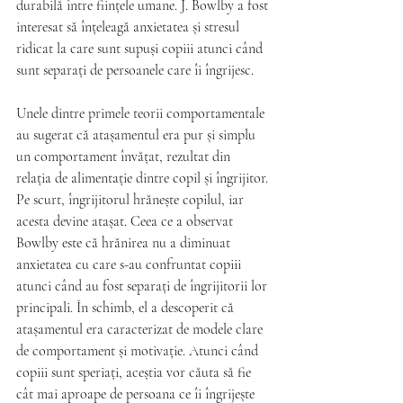
durabilă între ființele umane. J. Bowlby a fost 
interesat să înțeleagă anxietatea și stresul 
ridicat la care sunt supuși copiii atunci când 
sunt separați de persoanele care îi îngrijesc. 
Unele dintre primele teorii comportamentale 
au sugerat că atașamentul era pur și simplu 
un comportament învățat, rezultat din 
relația de alimentație dintre copil și îngrijitor. 
Pe scurt, îngrijitorul hrănește copilul, iar 
acesta devine atașat. Ceea ce a observat 
Bowlby este că hrănirea nu a diminuat 
anxietatea cu care s-au confruntat copiii 
atunci când au fost separați de îngrijitorii lor 
principali. În schimb, el a descoperit că 
atașamentul era caracterizat de modele clare 
de comportament și motivație. Atunci când 
copiii sunt speriați, aceștia vor căuta să fie 
cât mai aproape de persoana ce îi îngrijește 