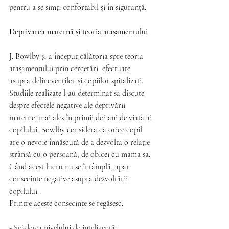
pentru a se simți confortabil și în siguranță.
Deprivarea maternă și teoria atașamentului
J. Bowlby și-a început călătoria spre teoria 
atașamentului prin cercetări  efectuate 
asupra delincvenților și copiilor spitalizați. 
Studiile realizate l-au determinat să discute 
despre efectele negative ale deprivării 
materne, mai ales în primii doi ani de viață ai 
copilului. Bowlby considera că orice copil 
are o nevoie înnăscută de a dezvolta o relație 
strânsă cu o persoană, de obicei cu mama sa. 
Când acest lucru nu se întâmplă, apar 
consecințe negative asupra dezvoltării 
copilului. 
Printre aceste consecințe se regăsesc:
- Scăderea nivelului de inteligență;