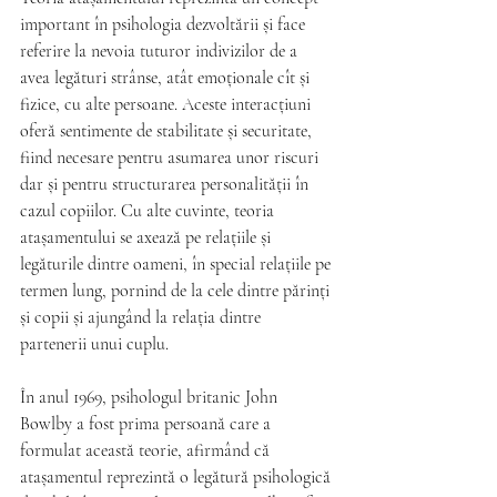
important în psihologia dezvoltării și face 
referire la nevoia tuturor indivizilor de a 
avea legături strânse, atât emoționale cît și 
fizice, cu alte persoane. Aceste interacțiuni 
oferă sentimente de stabilitate și securitate, 
fiind necesare pentru asumarea unor riscuri 
dar și pentru structurarea personalității în 
cazul copiilor. Cu alte cuvinte, teoria 
atașamentului se axează pe relațiile și 
legăturile dintre oameni, în special relațiile pe 
termen lung, pornind de la cele dintre părinți 
și copii și ajungând la relația dintre 
partenerii unui cuplu.
În anul 1969, psihologul britanic John 
Bowlby a fost prima persoană care a 
formulat această teorie, afirmând că 
atașamentul reprezintă o legătură psihologică 