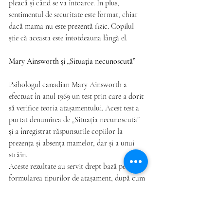
pleacă și când se va întoarce. În plus, 
sentimentul de securitate este format, chiar 
dacă mama nu este prezentă fizic. Copilul 
știe că aceasta este întotdeauna lângă el. 
Mary Ainsworth și „Situația necunoscută”
Psihologul canadian Mary Ainsworth a 
efectuat în anul 1969 un test prin care a dorit 
să verifice teoria atașamentului. Acest test a 
purtat denumirea de „Situația necunoscută” 
și a înregistrat răspunsurile copiilor la 
prezența și absența mamelor, dar și a unui 
străin. 
Aceste rezultate au servit drept bază pentru 
formularea tipurilor de atașament, după cum 
urmează:
- 
Atașament sigur
 – acești copii se simt 
încrezători, siguri și fericiți și sunt dornici să 