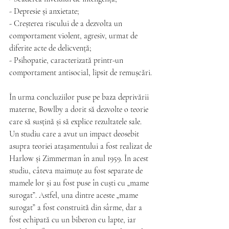
- Depresie și anxietate;
- Creșterea riscului de a dezvolta un 
comportament violent, agresiv, urmat de 
diferite acte de delicvență;
- Psihopatie, caracterizată printr-un 
comportament antisocial, lipsit de remușcări.
În urma concluziilor puse pe baza deprivării 
materne, Bowlby a dorit să dezvolte o teorie 
care să susțină și să explice rezultatele sale. 
Un studiu care a avut un impact deosebit 
asupra teoriei atașamentului a fost realizat de 
Harlow și Zimmerman în anul 1959. În acest 
studiu, câteva maimuțe au fost separate de 
mamele lor și au fost puse în cuști cu „mame 
surogat”. Astfel, una dintre aceste „mame 
surogat” a fost construită din sârme, dar a 
fost echipată cu un biberon cu lapte, iar 