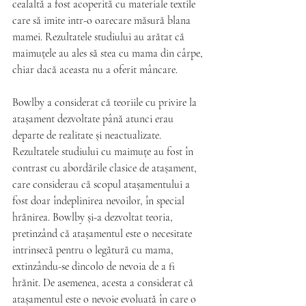
cealaltă a fost acoperită cu materiale textile 
care să imite intr-o oarecare măsură blana 
mamei. Rezultatele studiului au arătat că 
maimuțele au ales să stea cu mama din cârpe, 
chiar dacă aceasta nu a oferit mâncare.
Bowlby a considerat că teoriile cu privire la 
atașament dezvoltate până atunci erau 
departe de realitate și neactualizate. 
Rezultatele studiului cu maimuțe au fost în 
contrast cu abordările clasice de atașament, 
care considerau că scopul atașamentului a 
fost doar îndeplinirea nevoilor, în special 
hrănirea. Bowlby și-a dezvoltat teoria, 
pretinzând că atașamentul este o necesitate 
intrinsecă pentru o legătură cu mama, 
extinzându-se dincolo de nevoia de a fi 
hrănit. De asemenea, acesta a considerat că 
atașamentul este o nevoie evoluată în care o 