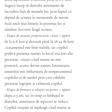
Sugarii încep să dezvolte sentimente de 
încredere față de mamele lor, prin faptul că 
depind de acestea în momentele de nevoie. 
Sunt mult mai liniștiți în prezența lor și 
zâmbesc frecvent lângă acestea.
- 
Etapa de atașare propriu-zisă, clară 
– apare 
de la 6-8 luni și durează până la 18-24 de luni. 
Atașamentul este bine stabilit, iar copilul 
preferă prezența mamei în locul oricărei alte 
persoane. Atunci când mama nu este 
prezentă, acesta devine anxios. Intensitatea 
anxietății este influențată de temperamentul 
copilului și de modul prin care celelalte 
persoane îngrijesc și calmează copilul.
- 
Etapa de formare a relației reciproce
 – apare 
dupa 2-3 ani, iar în timp ce limbajul se 
dezvoltă, anxietatea de separare se reduce. 
Copilul reușește să înțeleagă când mama sa 