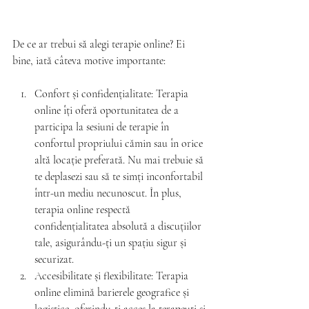
De ce ar trebui să alegi terapie online? Ei 
bine, iată câteva motive importante:
Confort și confidențialitate: Terapia 
online îți oferă oportunitatea de a 
participa la sesiuni de terapie în 
confortul propriului cămin sau în orice 
altă locație preferată. Nu mai trebuie să 
te deplasezi sau să te simți inconfortabil 
într-un mediu necunoscut. În plus, 
terapia online respectă 
confidențialitatea absolută a discuțiilor 
tale, asigurându-ți un spațiu sigur și 
securizat.
Accesibilitate și flexibilitate: Terapia 
online elimină barierele geografice și 