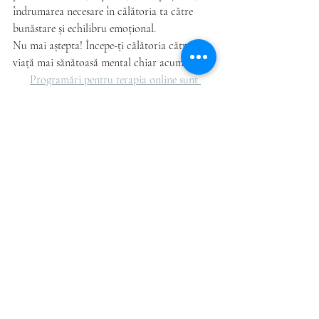
îndrumarea necesare în călătoria ta către 
bunăstare și echilibru emoțional.
Nu mai aștepta! Începe-ți călătoria către o 
viață mai sănătoasă mental chiar acum.
Programări pentru terapia online sunt 
disponibile chiar aici. 
Recent Posts
See All