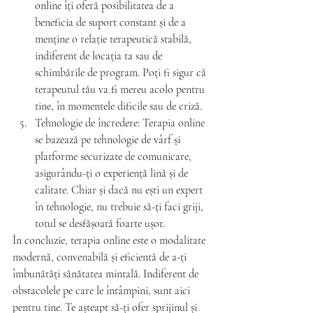
online îți oferă posibilitatea de a 
beneficia de suport constant și de a 
menține o relație terapeutică stabilă, 
indiferent de locația ta sau de 
schimbările de program. Poți fi sigur că 
terapeutul tău va fi mereu acolo pentru 
tine, în momentele dificile sau de criză.
Tehnologie de încredere: Terapia online 
se bazează pe tehnologie de vârf și 
platforme securizate de comunicare, 
asigurându-ți o experiență lină și de 
calitate. Chiar și dacă nu ești un expert 
în tehnologie, nu trebuie să-ți faci griji, 
totul se desfășoată foarte ușor.
În concluzie, terapia online este o modalitate 
modernă, convenabilă și eficientă de a-ți 
îmbunătăți sănătatea mintală. Indiferent de 
obstacolele pe care le întâmpini, sunt aici 
pentru tine. Te așteapt să-ți ofer sprijinul și 