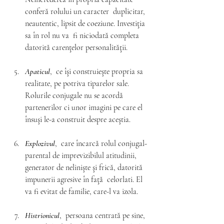
conferă rolului un caracter  duplicitar, 
neautentic, lipsit de coeziune. Investiţia 
sa în rol nu va  fi niciodată completa 
datorită carenţelor personalităţii.
Apaticul
,  ce îşi construieşte propria sa 
realitate, pe potriva tiparelor sale.  
Rolurile conjugale nu se acordă 
partenerilor ci unor imagini pe care el  
însuşi le-a construit despre aceştia.
Explozivul
,  care încarcă rolul conjugal-
parental de imprevizibilul atitudinii,  
generator de nelinişte şi frică, datorită 
impunerii agresive în faţă  celorlati. El 
va fi evitat de familie, care-l va izola.
Histrionicul
,  persoana centrată pe sine, 