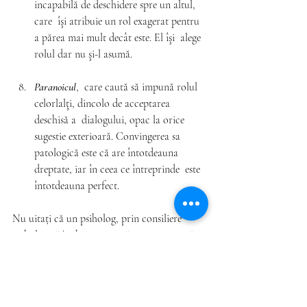
incapabilă de deschidere spre un altul, 
care  îşi atribuie un rol exagerat pentru 
a părea mai mult decât este. El îşi  alege 
rolul dar nu şi-l asumă.
Paranoicul
,  care caută să impună rolul 
celorlalţi, dincolo de acceptarea 
deschisă a  dialogului, opac la orice 
sugestie exterioară. Convingerea sa  
patologică este că are întotdeauna 
dreptate, iar în ceea ce întreprinde  este 
întotdeauna perfect.
Nu uitați că un psiholog, prin consiliere 
psihologică/psihoterapie, vă poate ajuta  să 
modelați aceste roluri pentru o mai bună 
implicare și comunicare în  cadrul familiei. 
Vă aștept în Cabinet de Fericire!