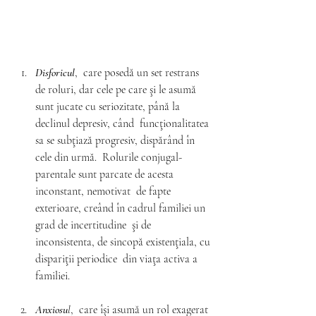
Disforicul
,  care posedă un set restrans 
de roluri, dar cele pe care şi le asumă  
sunt jucate cu seriozitate, până la 
declinul depresiv, când  funcţionalitatea 
sa se subţiază progresiv, dispărând în 
cele din urmă.  Rolurile conjugal-
parentale sunt parcate de acesta 
inconstant, nemotivat  de fapte 
exterioare, creând în cadrul familiei un 
grad de incertitudine  şi de 
inconsistenta, de sincopă existenţiala, cu 
dispariţii periodice  din viaţa activa a 
familiei.
Anxiosu
l
,  care îşi asumă un rol exagerat 