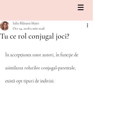
Iulia Blănaru-Maier
Oct 24, 2018
2 min read
Tu ce rol conjugal joci?
În accepțiunea unor autori, în funcţie de 
asimilarea rolurilor conjugal-parentale, 
există opt tipuri de indivizi: