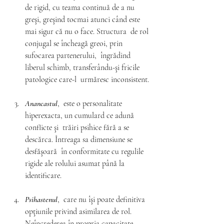
de rigid, cu teama continuă de a nu  
greşi, greşind tocmai atunci când este 
mai sigur că nu o face. Structura  de rol 
conjugal se încheagă greoi, prin 
sufocarea partenerului,  îngrădind 
liberul schimb, transferându-şi fricile 
patologice care-l  urmăresc inconsistent.
Anancastul
,  este o personalitate 
hiperexacta, un cumulard ce adună 
conflicte şi  trăiri psihice fără a se 
descărca. Întreaga sa dimensiune se 
desfăşoară  în conformitate cu regulile 
rigide ale rolului asumat până la  
identificare.
Psihastenul
,  care nu îşi poate definitiva 
opţiunile privind asimilarea de rol.  
Neîncrederea în propria capacitate 