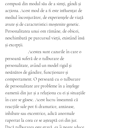
compusă din modul său de a simți, gândi și 
acționa. Acest mod de a fi este influențat de 
mediul înconjurător, de experiențele de viață 
avute și de caracteristici moștenite genetic. 
Personalitatea unui om rămâne, de obicei, 
neschimbată pe parcursul vieții, existând însă 
și excepții.
		Acestea sunt cazurile în care o 
persoană suferă de o tulburare de 
personalitate, având un model rigid și 
nesănătos de gândire, funcționare și 
comportament.
O persoană cu o tulburare 
de personalitate are probleme în a înțelege 
oamenii din jur și a relaționa cu ei și situațiile 
în care se găsesc.
Acest lucru înseamnă că 
reacțiile sale pot fi dramatice, anxioase, 
inhibate sau excentrice
, 
adică anormale 
raportat la ceea ce se așteaptă cei din jur. 
Dacă tulburarea este gravă, ea îi poate aduce 