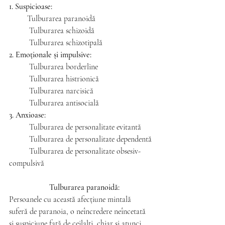
1. Suspicioase:
Tulburarea paranoidă
Tulburarea schizoidă
Tulburarea schizotipală
2. Emoționale și impulsive: 
Tulburarea borderline
Tulburarea histrionică
Tulburarea narcisică
Tulburarea antisocială
3. Anxioase: 
Tulburarea de personalitate evitantă
Tulburarea de personalitate dependentă
          Tulburarea de personalitate obsesiv-
compulsivă
Tulburarea paranoidă:
Persoanele cu această afecțiune mintală 
suferă de paranoia, o neîncredere neîncetată 
și suspiciune față de ceilalți, chiar și atunci 