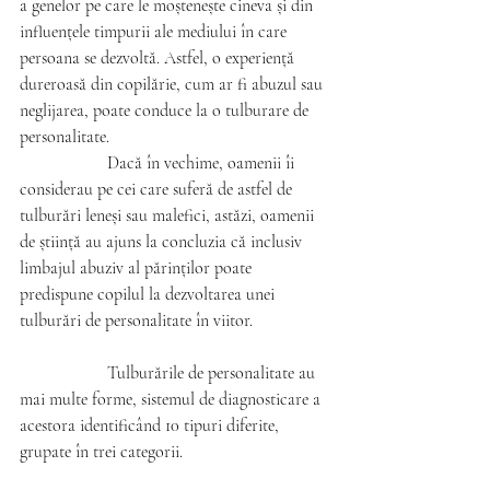
a genelor pe care le moștenește cineva și din 
influențele timpurii ale mediului
în care 
persoana se dezvoltă. Astfel, o experiență 
dureroasă din copilărie, cum ar fi abuzul sau 
neglijarea, poate conduce la o tulburare de 
personalitate.
		Dacă în vechime, oamenii îi 
considerau pe cei care suferă de astfel de 
tulburări leneși sau malefici, astăzi, oamenii 
de știință au ajuns la concluzia că inclusiv 
limbajul abuziv al părinților poate 
predispune copilul la dezvoltarea unei 
tulburări de personalitate în viitor.
		Tulburările de personalitate au 
mai multe forme, sistemul de diagnosticare a 
acestora identificând 10 tipuri diferite, 
grupate în trei categorii.