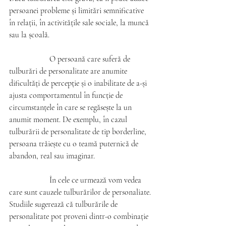
persoanei probleme și limitări semnificative 
în relații, în activitățile sale sociale, la muncă 
sau la școală.
		O persoană care suferă de 
tulburări de personalitate are anumite 
dificultăți de percepție și o inabilitate de a-și 
ajusta comportamentul în funcție de 
circumstanțele în care se regăsește la un 
anumit moment. De exemplu, în cazul 
tulburării de personalitate de tip borderline, 
persoana trăiește cu o teamă puternică de 
abandon, real sau imaginar. 
		În cele ce urmează vom vedea 
care sunt cauzele tulburărilor de personaliate.
Studiile sugerează că tulburările de 
personalitate pot proveni dintr-o combinație 