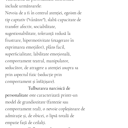
include următoarele:
Nevoia de a fi în centrul atenției, egoism de 
tip captativ ("vânător"), slabă capacitate de 
transfer afectiv, sociabilitate, 
sugestionabilitate, toleranță redusă la 
frustrare, hipermotivitate (exagerare în 
exprimarea emoțiilor), plâns facil, 
superficialitate, labilitate emoțională, 
comportament teatral, manipulator, 
seducător, de atragere a atenției asupra sa 
prin aspectul fizic (seducție prin 
comportament și înfățișare). 
Tulburarea narcisică de 
personalitate
 este caracterizată printr-un 
model de grandiozitate (fantezie sau 
comportament real), o nevoie copleșitoare de 
admirație și, de obicei, o lipsă totală de 
empatie față de ceilalți.