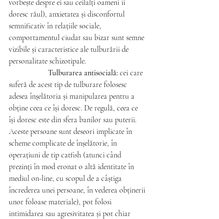
vorbește despre ei sau ceilalți oameni îi 
doresc răul), anxietatea și disconfortul 
semnificativ în relațiile sociale, 
comportamentul ciudat sau bizar sunt semne 
vizibile și caracteristice ale tulburării de 
personalitate schizotipale.
Tulburarea antisocială: 
cei care 
suferă de acest tip de tulburare folosesc 
adesea înșelătoria și manipularea pentru a 
obține ceea ce își doresc. De regulă, ceea ce 
își doresc este din sfera banilor sau puterii. 
Aceste persoane sunt deseori implicate în 
scheme complicate de înșelătorie, în 
operațiuni de tip catfish (atunci când 
prezinți în mod eronat o altă identitate în 
mediul on-line, cu scopul de a câștiga 
încrederea unei persoane, în vederea obținerii 
unor foloase materiale), pot folosi 
intimidarea sau agresivitatea și pot chiar 