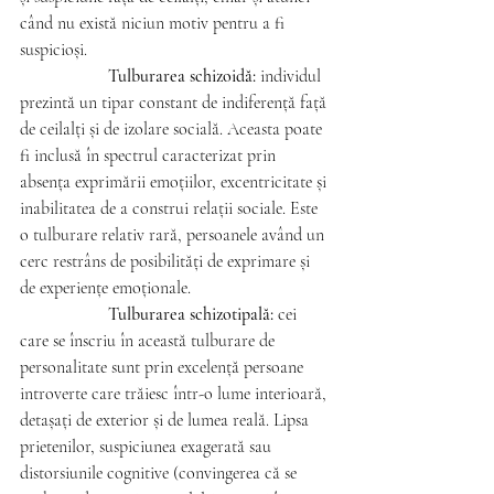
când nu există niciun motiv pentru a fi 
suspicioși.
Tulburarea schizoidă:
 individul 
prezintă un tipar constant de indiferență față 
de ceilalți și de izolare socială. Aceasta poate 
fi inclusă în spectrul caracterizat prin 
absența exprimării emoțiilor, excentricitate și 
inabilitatea de a construi relații sociale. Este 
o tulburare relativ rară, persoanele având un 
cerc restrâns de posibilități de exprimare și 
de experiențe emoționale.
Tulburarea schizotipală:
 cei 
care se înscriu în această tulburare de 
personalitate sunt prin excelență persoane 
introverte care trăiesc într-o lume interioară, 
detașați de exterior și de lumea reală. Lipsa 
prietenilor, suspiciunea exagerată sau 
distorsiunile cognitive (convingerea că se 