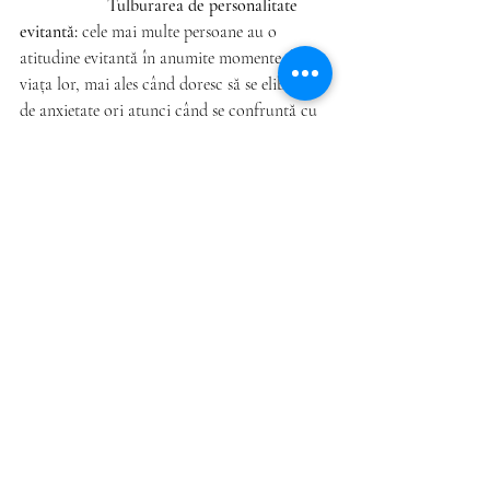
Tulburarea de personalitate 
evitantă:
 cele mai multe persoane au o 
atitudine evitantă în anumite momente din 
viața lor, mai ales când doresc să se elibereze 
de anxietate ori atunci când se confruntă cu 
alegeri sau situații dificile. Aceste tulburări, 
în general, sunt tipare de comportament de 
durată care nu respectă normele culturale 
care provoacă suferință pentru un individ 
sau pentru cei din jur. 
Tulburarea  de personalitate 
dependentă:
 Persoanele care se confruntă cu 
tulburarea de personalitate dependentă 
consideră că nu pot trăi pe propriile picioare 
și au în permanență nevoie de sprijin și 
încurajare. De asemenea, se simt în 
permanență anxioase și le este teamă că vor fi 
părăsite și vor trebui să se descurce singure. 
Au nevoie de un partener care să le ofere 