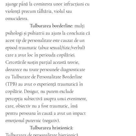
ajunge până la comiterea unor infracțiuni cu 
violență precum tâlhăria, violul sau 
omuciderea.
Tulburarea borderline:
 mulți 
psihologi și psihiatrii au ajuns la concluzia că 
acest tip de personalitate este cauzat de un 
episod traumatic (abuz sexual/fizic/verbal) 
care a avut loc în perioada copilăriei. 
Cercetările susțin parțial această teorie, 
deoarece nu toate persoanele diagnosticate 
cu Tulburare de Personalitate Borderline 
(TPB) au avut o experiență traumatică în 
copilărie. Desigur, nu putem exclude 
percepția subiectivă asupra unui eveniment, 
care, obiectiv nu a fost traumatic, însă 
pentru persoana în cauză a avut un impact 
emoțional puternic (negativ).
Tulburarea hristionică:
Tulburarea de personalitate histrionică 